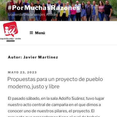
Saltar
#PorMuchasRazones
al
Izquierda Unida-Verdes Abarán
contenido
Menú
Autor:
Javier Martínez
PUBLICADO
MAYO 23, 2023
EL
Propuestas para un proyecto de pueblo
moderno, justo y libre
El pasado sábado, en la sala Adolfo Suárez, tuvo lugar
nuestro acto central de campaña en el que dimos a
conocer uno de nuestros pilares, el proyecto. El