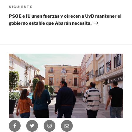
Siguiente
SIGUIENTE
entrada
PSOE e IU unen fuerzas y ofrecen a UyD mantener el
gobierno estable que Abarán necesita.
Facebook
Twitter
Instagram
Correo
electrónico