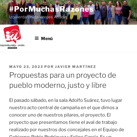
Saltar
#PorMuchasRazones
al
Izquierda Unida-Verdes Abarán
contenido
Menú
PUBLICADO
MAYO 23, 2023
POR
JAVIER MARTÍNEZ
EL
Propuestas para un proyecto de
pueblo moderno, justo y libre
El pasado sábado, en la sala Adolfo Suárez, tuvo lugar
nuestro acto central de campaña en el que dimos a
conocer uno de nuestros pilares, el proyecto. El
proyecto que presentamos tiene el aval de trabajo
realizado por nuestros dos concejales en el Equipo de